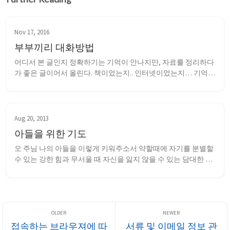
Nov 17, 2016
부부끼리 대화방법
어디서 본 글인지 정확하기는 기억이 안나지만, 자료를 정리하다
가 좋은 글이어서 올린다. 책이었는지.. 인터넷이었는지… 기억
이 가물가물… 상대방의 마음을 넘겨짚지 마라 배우자가 무슨 생
각을 하는지 뻔하다고 생각한다면 소통이 제대로 이루어질 리 없
다. 상황을 제 맘대로 해석해 성급히 결론짓지 마라. 배우자...
Aug 20, 2013
아들을 위한 기도
오 주님 나의 아들을 이렇게 키워주소서 약할때에 자기를 분별할 
수 있는 강한 힘과 무서울 때 자신을 잃지 않을 수 있는 담대한 마
음을 주시고 정직한 패배에 부끄러워 하지 않고 태연하며 승리할 
때 온유하고 겸손할 수 있는 아들로 키워 주소서 생각해야 할 때
에 고집하지 않는 아들 되게 하소서 주님을 알고 자신을 아는 것
이 지식의 근본임을 아는 아들로...
접속하는 브라우져에 따
서류 및 이메일 정보 관