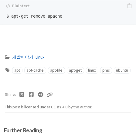
개발이야기
,
Linux
apt
apt-cache
apt-file
apt-get
linux
pms
ubuntu
Share
This post is licensed under
CC BY 4.0
by the author.
Further Reading