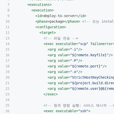
7

<executions>
8

<execution>
9

<id>
deploy-to-server
</id>
10

<phase>
package
</phase>
<!-- 또는 instal
11

<configuration>
12

<target>
13

<!-- 파일 전송 -->
14

<exec
executalbe=
"scp"
failonerror
15

<arg
value=
"-i"
/>
16

<arg
value=
"${remote.keyfile}"
/>
17

<arg
value=
"-P"
/>
18

<arg
value=
"${remote.port}"
/>
19

<arg
value=
"-o"
/>
20

<arg
value=
"StrictHostKeyCheckin
21

<arg
value=
"${project.build.dire
22

<arg
value=
"${remote.user}@${rem
23

</exec>
24

25

<!-- 원격 명령 실행: 서비스 재시작 --
26

<exec
executable=
"ssh"
>