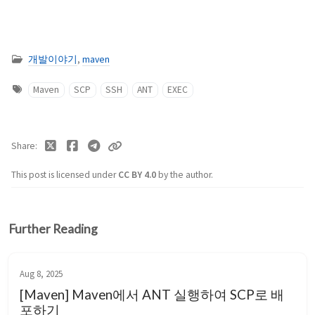
개발이야기
,
maven
Maven
SCP
SSH
ANT
EXEC
Share
This post is licensed under
CC BY 4.0
by the author.
Further Reading
Aug 8, 2025
[Maven] Maven에서 ANT 실행하여 SCP로 배
포하기