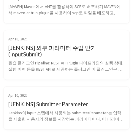
[MAVEN] Maven에서 ANT를 활용하여 SCP로 배포하기 MAVEN에
서 maven-antrun-plugin을 사용하여 scp로 파일을 배포하고, 
sshexec를 통해서 서비스를 재시작하는 빌드 스크립트 메이븐 
빌드 스크립트(Ant를 통한 SCP + SSH 실행) &lt;build&gt; 
&lt;plugins&gt; &lt;plu...
Apr 10, 2025
[JENKINS] 외부 파라미터 주입 받기
(InputSubmit)
필요 플러그인 Pipeline: REST API Plugin 파이프라인의 실행 상태, 
실행 이력 등을 REST API로 제공하는 플러그인 이 플러그인은 
Jenkins 파이프라인의 상태를 조회하거나 외부 시스템에서 트리
거 할 때 사용됨 InputSubmit에 대한 기능 Jenkins의 ⁠inp...
Apr 10, 2025
[JENKINS] Submitter Parameter
Jenkins의 ⁠input⁠ 스텝에서 사용되는 ⁠submitterParameter⁠는 입력
을 제출한 사용자의 정보를 저장하는 파라미터이다. 이 파라미터
는 Jenkins 파이프라인이 실행 중일 때, 특정 사용자나 그룹만이 
입력을 승인할 수 있도록 제어하고, 입력을 실제로 누가 제출했는