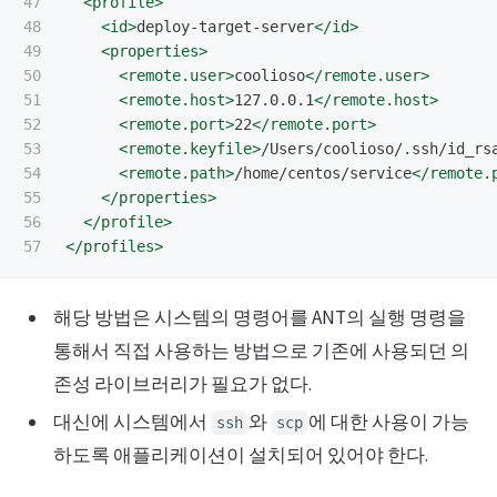
47

<profile>
48

<id>
deploy-target-server
</id>
49

<properties>
50

<remote.user>
coolioso
</remote.user>
51

<remote.host>
127.0.0.1
</remote.host>
52

<remote.port>
22
</remote.port>
53

<remote.keyfile>
/Users/coolioso/.ssh/id_rs
54

<remote.path>
/home/centos/service
</remote.
55

</properties>
56

</profile>
</profiles>
해당 방법은 시스템의 명령어를 ANT의 실행 명령을
통해서 직접 사용하는 방법으로 기존에 사용되던 의
존성 라이브러리가 필요가 없다.
대신에 시스템에서
와
에 대한 사용이 가능
ssh
scp
하도록 애플리케이션이 설치되어 있어야 한다.