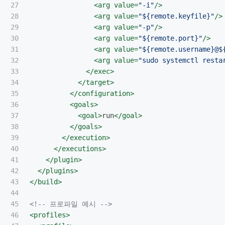
27

<arg
value=
"-i"
/>
28

<arg
value=
"${remote.keyfile}"
/>
29

<arg
value=
"-p"
/>
30

<arg
value=
"${remote.port}"
/>
31

<arg
value=
"${remote.username}@$
32

<arg
value=
"sudo systemctl resta
33

</exec>
34

</target>
35

</configuration>
36

<goals>
37

<goal>
run
</goal>
38

</goals>
39

</execution>
40

</executions>
41

</plugin>
42

</plugins>
43

</build>
44

45

<!-- 프로파일 예시 -->
46

<profiles>