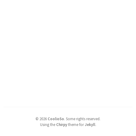
©
2026
CoolioSo
.
Some rights reserved.
Using the
Chirpy
theme for
Jekyll
.