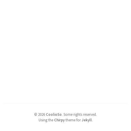
©
2026
CoolioSo
.
Some rights reserved.
Using the
Chirpy
theme for
Jekyll
.