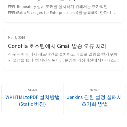
EPEL Repository 설치 도커를 설치하기 위해서는 추가적인 
EPEL(Extra Packages for Enterprise Linux)를 등록해야 한다. 1 
r
p
m
−
i
U
v
h
h
t
t
p
:
/
/
d
l
.
f
e
d
o
r
a
p
r
o
j
e
c
t
.
o
r
g
/
p
u
b
/
e
p
e
l
/
6
/
x
86
6
4
/
e
p
e
l
 y...
Mar 9, 2016
ConoHa 호스팅에서 Gmail 발송 오류 처리
신규 서버에 다시 레드마인을 설치하고 메일로 알림을 받기 위해
서 설정을 했다. 하지만 안된다… 분명히 가상머신에서 다 테스트
를 마치고 확인까지 한 건데 왜 안되는 걸까? 그래서 찾아낸 해결 
방법은 ConoHa의 메일서버가 Gmail과 IPV6로 통신을 하면서 역방
향에 대한 부분이 문제가 되어 메일에 대한 수신결과가 도착을 하
지 않는다. 제대로 보내기...
WKHTMLtoPDF 설치방법
Jenkins 권한 설정 실패시
(Static 버젼)
초기화 방법