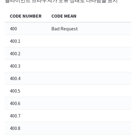
클라이언트 브라우져가 오류 상태로 나타남을 표시
CODE NUMBER
CODE MEAN
E
400
Bad Request
요
400.1
대
400.2
깊
400.3
I
400.4
O
400.5
T
400.6
본
400.7
콘
400.8
제