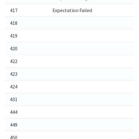
417
Expectation Failed
예
418
I’
419
디
420
E
422
처
423
잠
424
메
431
요
444
응
449
다
450
윈