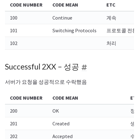
CODE NUMBER
CODE MEAN
ETC
100
Continue
계속
101
Switching Protocols
프로토콜 전환
102
처리
Successful 2XX – 성공
서버가 요청을 성공적으로 수락했음
CODE NUMBER
CODE MEAN
ET
200
OK
정상
201
Created
생
202
Accepted
수