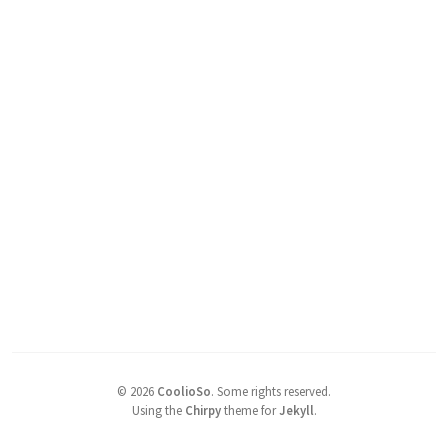
©
2026
CoolioSo
.
Some rights reserved.
Using the
Chirpy
theme for
Jekyll
.