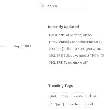
Recently Updated
DoS(Denial of Service) Attack
HttpClients의 ConnectionTimeToLive와 EvictIdleConnections 설정
Sep 5, 2013
[ECLISPE] Eclipse JPA Project Change Event Handler (waiting)
[ECLISPE] Eclipse vs IntelliJ 개념 비교
[ECLISPE] Team Ignore 설정
Trending Tags
java
mac
eclipse
linux
자기관리
centos
install