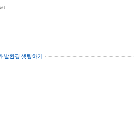
uel
1
A 개발환경 셋팅하기