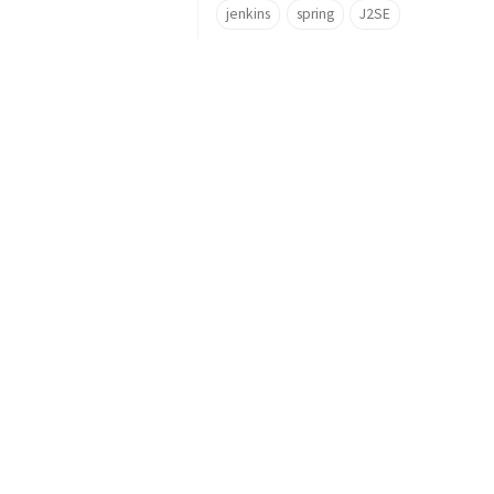
jenkins
spring
J2SE