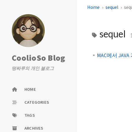
Home
sequel
seq
sequel
MAC에서 JAV
CoolioSo Blog
떵짜루의 개인 블로그
HOME
CATEGORIES
TAGS
ARCHIVES