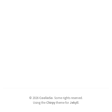
©
2026
CoolioSo
.
Some rights reserved.
Using the
Chirpy
theme for
Jekyll
.