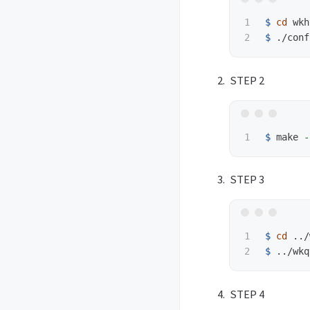
1

$ 
cd 
$ 
./conf
STEP 2
$ 
make 
-
STEP 3
1

$ 
cd
$ 
STEP 4