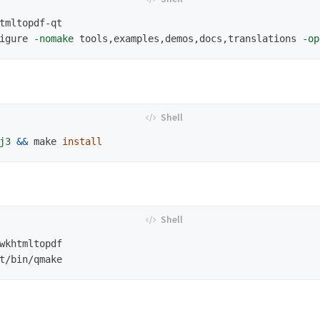
igure 
-nomake
 tools,examples,demos,docs,translations 
-op
j3
&&
 make 
install