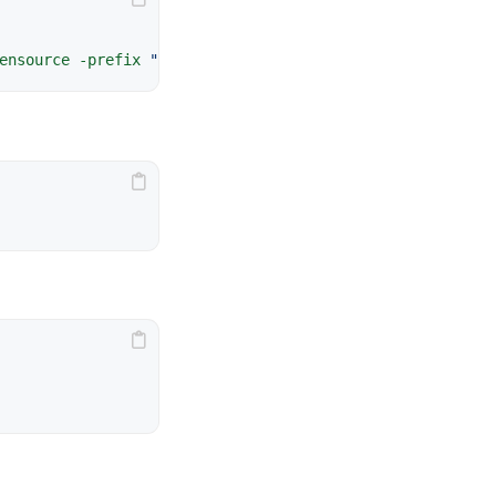
ensource
-prefix
"../wkqt"