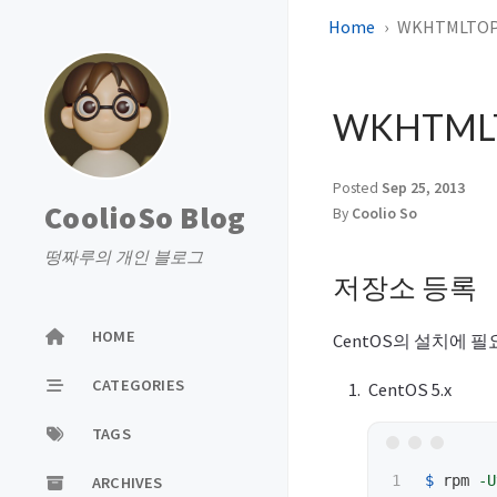
Home
WKHTMLTO
WKHTML
Posted
Sep 25, 2013
CoolioSo Blog
By
Coolio So
떵짜루의 개인 블로그
저장소 등록
HOME
CentOS의 설치에
CATEGORIES
CentOS 5.x
TAGS
$ 
rpm 
-U
ARCHIVES