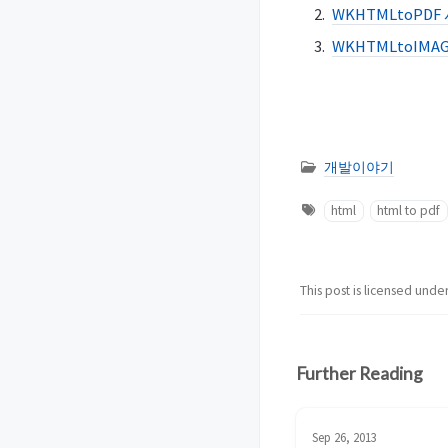
WKHTMLtoPD
WKHTMLtoIM
개발이야기
html
html to pdf
This post is licensed unde
Further Reading
Sep 26, 2013