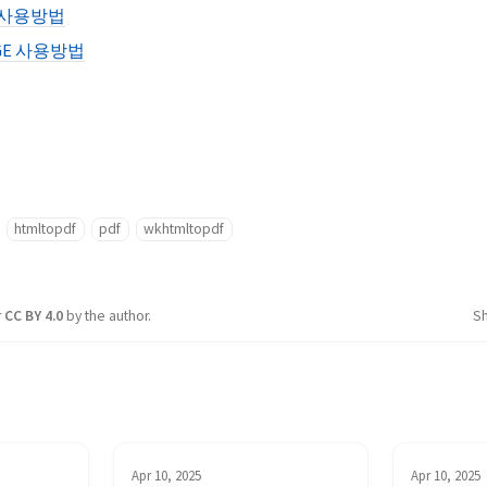
F 사용방법
AGE 사용방법
htmltopdf
pdf
wkhtmltopdf
r
CC BY 4.0
by the author.
S
Apr 10, 2025
Apr 10, 2025