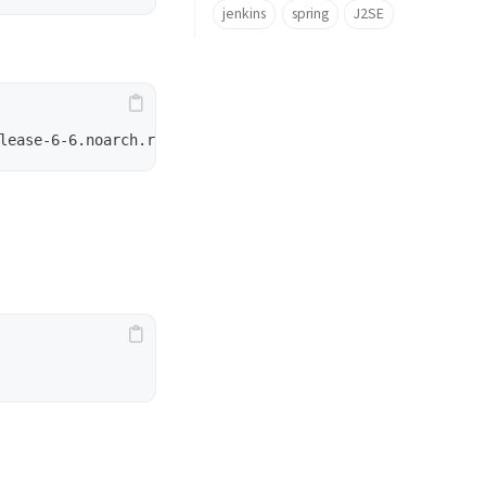
jenkins
spring
J2SE