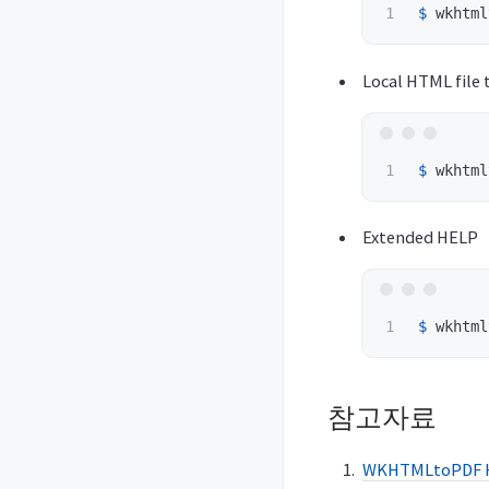
$ 
wkhtml
Local HTML file 
$ 
Extended HELP
$ 
wkhtml
참고자료
WKHTMLtoPDF 