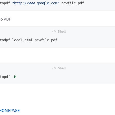
topdf 
"http://www.google.com"
to PDF
topdf 
-H
HOMEPAGE