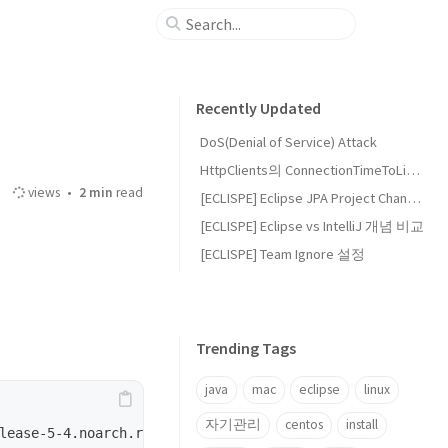
Recently Updated
DoS(Denial of Service) Attack
HttpClients의 ConnectionTimeToLive와 EvictIdleConnections 설정
views
2 min
read
[ECLISPE] Eclipse JPA Project Change Event Handler (waiting)
[ECLISPE] Eclipse vs IntelliJ 개념 비교
[ECLISPE] Team Ignore 설정
Trending Tags
java
mac
eclipse
linux
자기관리
centos
install