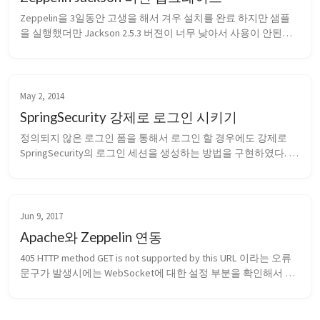
Zeppelin을 3일동안 고생을 해서 겨우 설치를 완료 하지만 샘플
을 실행했더만 Jackson 2.5.3 버젼이 너무 낮아서 사용이 안된다
고 한다. 1 2 3 4 5 6 7 8 9 
com.fasterxml.jackson.databind.JsonMappingException: Jackson 
version is too old 2.5.3 at com...
May 2, 2014
SpringSecurity 강제로 로그인 시키기
정의되지 않은 로그인 폼을 통해서 로그인 할 경우에도 강제로 
SpringSecurity의 로그인 세션을 생성하는 방법을 구현하였다. 1. 
로그인으로 사용한 URL에 대한 세션체크 기능을 제외한다. 
&lt;http pattern="/login" security="none"&gt;&lt;/http&gt; 2. 컨
트롤러에서 SpringSecurity...
Jun 9, 2017
Apache와 Zeppelin 연동
405 HTTP method GET is not supported by this URL 이라는 오류 
문구가 발생시에는 WebSocket에 대한 설정 부분을 확인해서 
HTTP Header의 정보를 추가하여 Rewrite 해주면 제대로 작동함. 
Apache VirtualHost 설정 ServerName zeppelin.coolio.so Rew...