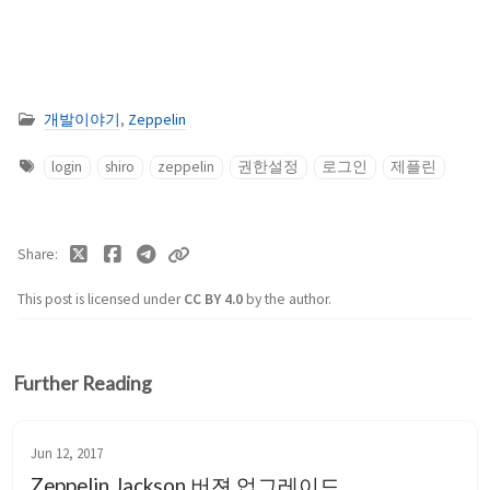
개발이야기
,
Zeppelin
login
shiro
zeppelin
권한설정
로그인
제플린
Share
This post is licensed under
CC BY 4.0
by the author.
Further Reading
Jun 12, 2017
Zeppelin Jackson 버젼 업그레이드