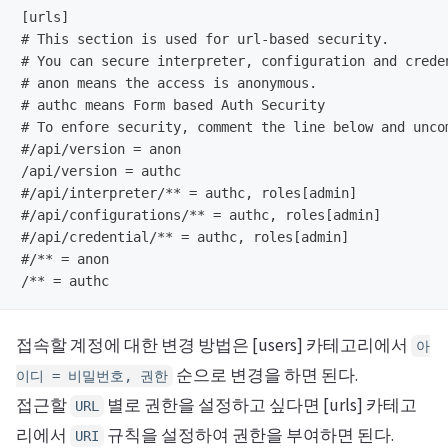
[urls]

# This section is used for url-based security.

# You can secure interpreter, configuration and crede
# anon means the access is anonymous.

# authc means Form based Auth Security

# To enfore security, comment the line below and uncom
#/api/version = anon

/api/version = authc

#/api/interpreter/** = authc, roles[admin]

#/api/configurations/** = authc, roles[admin]

#/api/credential/** = authc, roles[admin]

#/** = anon

접속할 계정에 대한 변경 방법은 [users] 카테고리에서
아
순으로 변경을 하면 된다.
이디 = 비밀번호, 권한
접근할
별로 권한을 설정하고 싶다면 [urls] 카테고
URL
리에서
규칙을 설정하여 권한을 부여하면 된다.
URI