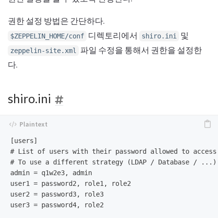
권한 설정 방법은 간단하다.
디렉토리에서
및
$ZEPPELIN_HOME/conf
shiro.ini
파일 수정을 통해서 권한을 설정한
zeppelin-site.xml
다.
shiro.ini
[users]

# List of users with their password allowed to access 
# To use a different strategy (LDAP / Database / ...)
admin = q1w2e3, admin

user1 = password2, role1, role2

user2 = password3, role3

user3 = password4, role2
