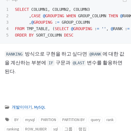
1

SELECT
COLUMN1
,
COLUMN2
,
COLUMN3
2

,
CASE
@
GROUPING
WHEN
GROUP_COLUMN
THEN
@
RAN
3

,
@
GROUPING
:
=
GROUP_COLUMN
4

FROM
TMP_TABLE
,
(
SELECT
@
GROUPING
:
=
''
,
@
RANK
:
=
ORDER
BY
SORT_COLUMN
DESC
방식으로 구현을 하고 싶다면
에 대한 값
RANKING
@RANK
을 계산하는 부분에
구문과
변수를 활용하면
IF
@LAST
된다.
개발이야기
,
MySQL
BY
mysql
PARITION
PARTITION BY
query
rank
ranking
ROW_NUBER
sql
그룹
랭킹